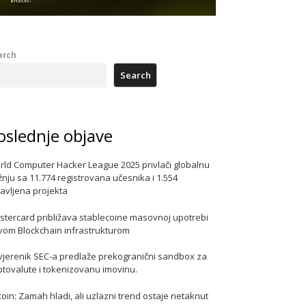
arch
Search
oslednje objave
rld Computer Hacker League 2025 privlači globalnu
nju sa 11.774 registrovana učesnika i 1.554
javljena projekta
stercard približava stablecoine masovnoj upotrebi
vom Blockchain infrastrukturom
vjerenik SEC-a predlaže prekogranični sandbox za
ptovalute i tokenizovanu imovinu.
coin: Zamah hladi, ali uzlazni trend ostaje netaknut