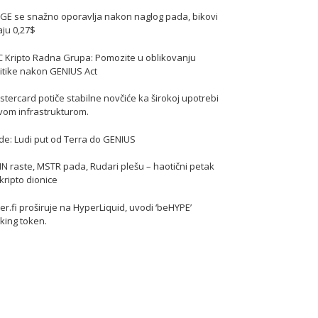
GE se snažno oporavlja nakon naglog pada, bikovi
jaju 0,27$
C Kripto Radna Grupa: Pomozite u oblikovanju
itike nakon GENIUS Act
tercard potiče stabilne novčiće ka širokoj upotrebi
vom infrastrukturom.
de: Ludi put od Terra do GENIUS
N raste, MSTR pada, Rudari plešu – haotični petak
kripto dionice
er.fi proširuje na HyperLiquid, uvodi ‘beHYPE’
king token.