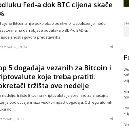
 odluku Fed-a dok BTC cijena skače
%
Se
 cijene Bitcoina nije pokolebao pozitivno raspoloženje među
estitorima na dan objave podataka o BDP-u SAD-a,
aposlenosti i govora predstavnika…
tember 26, 2024
Share
this
P
post
op 5 događaja vezanih za Bitcoin i
Wo
riptovalute koje treba pratiti:
paž
pri
okretači tržišta ove nedelje
Ma
 nedelje, tržište Bitcoina i kriptovaluta je spremno za značajna
no
tanja pod uticajem niza visoko-impact događaja. Od regulatornih
Po
luka do…
kri
ember 6, 2023
Share
this
Bit
post