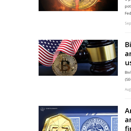
pot
Fed
Sep
B
a
u
Biv
(SE
Aug
A
a
f