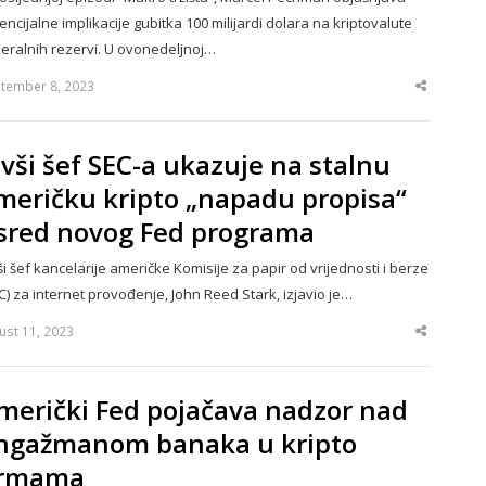
encijalne implikacije gubitka 100 milijardi dolara na kriptovalute
eralnih rezervi. U ovonedeljnoj…
tember 8, 2023
Share
this
post
ivši šef SEC-a ukazuje na stalnu
meričku kripto „napadu propisa“
sred novog Fed programa
ši šef kancelarije američke Komisije za papir od vrijednosti i berze
C) za internet provođenje, John Reed Stark, izjavio je…
ust 11, 2023
Share
this
post
merički Fed pojačava nadzor nad
ngažmanom banaka u kripto
irmama