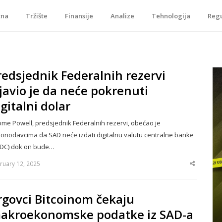
tna
Tržište
Finansije
Analize
Tehnologija
Regu
je, tokenizacije…
redsjednik Federalnih rezervi
zjavio je da neće pokrenuti
igitalni dolar
ome Powell, predsjednik Federalnih rezervi, obećao je
onodavcima da SAD neće izdati digitalnu valutu centralne banke
DC) dok on bude…
ruary 12, 2025
Share
this
post
rgovci Bitcoinom čekaju
akroekonomske podatke iz SAD-a