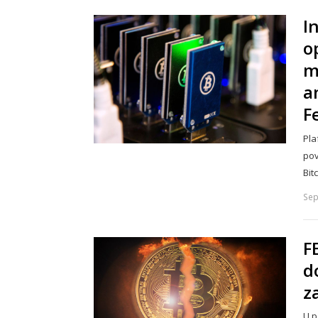
I
o
m
a
F
Pla
pov
Bit
Sep
F
d
z
U p