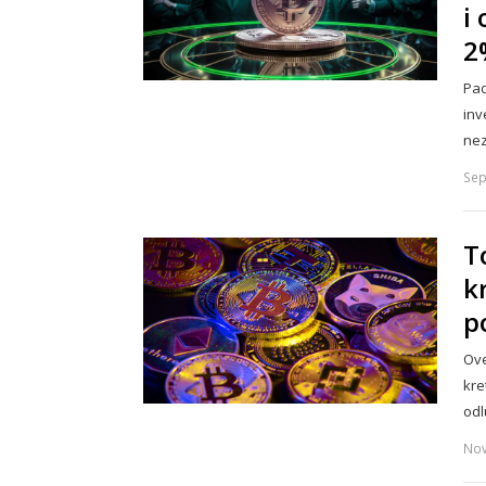
i
2
Pad
inv
nez
Sep
T
k
p
Ove
kre
od
Nov