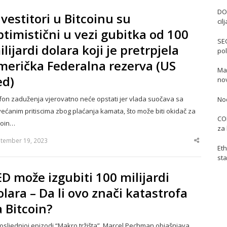
DO
nvestitori u Bitcoinu su
cil
ptimistični u vezi gubitka od 100
SE
ilijardi dolara koji je pretrpjela
pol
merička Federalna rezerva (US
Mas
ed)
no
fon zaduženja vjerovatno neće opstati jer vlada suočava sa
No
ećanim pritiscima zbog plaćanja kamata, što može biti okidač za
COI
coin…
za 
tember 19, 2023
Share
Eth
this
post
sta
ED može izgubiti 100 milijardi
olara – Da li ovo znači katastrofa
a Bitcoin?
osljednjoj epizodi “Makro tržišta”, Marcel Pechman objašnjava