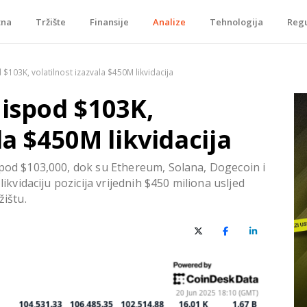
tna
Tržište
Finansije
Analize
Tehnologija
Regu
je, tokenizacije…
 $103K, volatilnost izazvala $450M likvidacija
 ispod $103K,
la $450M likvidacija
spod $103,000, dok su Ethereum, Solana, Dogecoin i
likvidaciju pozicija vrijednih $450 miliona usljed
žištu.
X (Twitter)
Facebook
LinkedIn