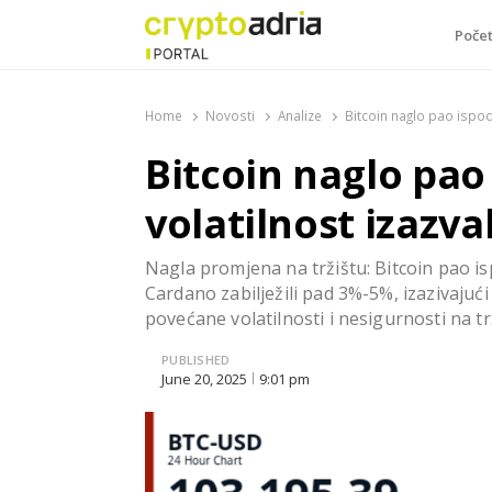
Poče
CryptoAdria Portal
Novosti iz oblasti kriptovaluta, blockchain tehnologi
Home
Novosti
Analize
Bitcoin naglo pao ispod
Bitcoin naglo pao
volatilnost izazva
Nagla promjena na tržištu: Bitcoin pao i
Cardano zabilježili pad 3%-5%, izazivajući 
povećane volatilnosti i nesigurnosti na tr
PUBLISHED
June 20, 2025
9:01 pm