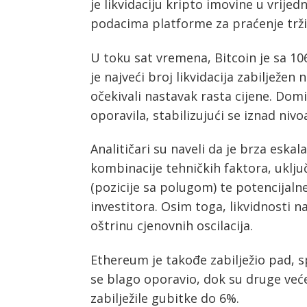
je likvidaciju kripto imovine u vrije
podacima platforme za praćenje trži
U toku sat vremena, Bitcoin je sa 10
Post
je najveći broj likvidacija zabilježen
očekivali nastavak rasta cijene. Do
navigation
s
oporavila, stabilizujući se iznad nivo
Analitičari su naveli da je brza eskala
kombinacije tehničkih faktora, uključ
(pozicije sa polugom) te potencijaln
investitora. Osim toga, likvidnosti n
oštrinu cjenovnih oscilacija.
Ethereum je takođe zabilježio pad, s
se blago oporavio, dok su druge već
zabilježile gubitke do 6%.