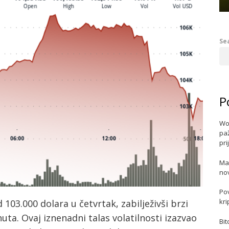
Se
P
Wo
paž
pri
Ma
no
Po
kri
 103.000 dolara u četvrtak, zabilježivši brzi
a. Ovaj iznenadni talas volatilnosti izazvao
Bit