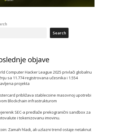
arch
Search
oslednje objave
rld Computer Hacker League 2025 privlači globalnu
nju sa 11.774 registrovana učesnika i 1.554
javljena projekta
stercard približava stablecoine masovnoj upotrebi
vom Blockchain infrastrukturom
vjerenik SEC-a predlaže prekogranični sandbox za
ptovalute i tokenizovanu imovinu.
coin: Zamah hladi, ali uzlazni trend ostaje netaknut