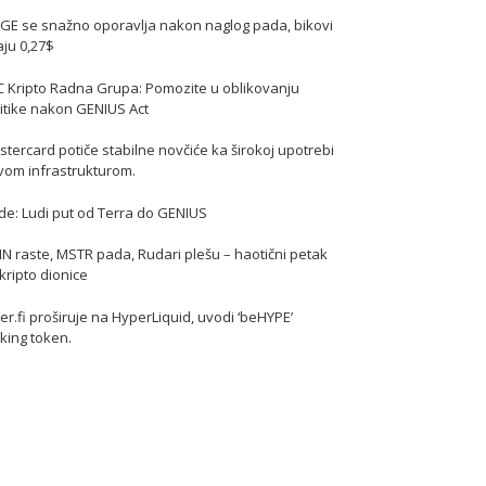
GE se snažno oporavlja nakon naglog pada, bikovi
jaju 0,27$
C Kripto Radna Grupa: Pomozite u oblikovanju
itike nakon GENIUS Act
tercard potiče stabilne novčiće ka širokoj upotrebi
vom infrastrukturom.
de: Ludi put od Terra do GENIUS
N raste, MSTR pada, Rudari plešu – haotični petak
kripto dionice
er.fi proširuje na HyperLiquid, uvodi ‘beHYPE’
king token.