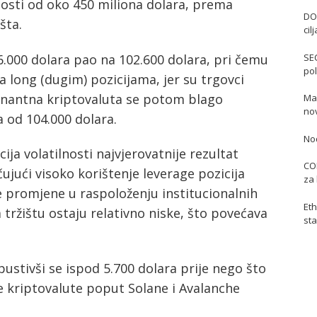
dnosti od oko 450 miliona dolara, prema
DO
šta.
cil
6.000 dolara pao na 102.600 dolara, pri čemu
SE
pol
 na long (dugim) pozicijama, jer su trgovci
minantna kriptovaluta se potom blago
Mas
no
a od 104.000 dolara.
No
cija volatilnosti najvjerovatnije rezultat
COI
ujući visoko korištenje leverage pozicija
za 
e promjene u raspoloženju institucionalnih
Eth
a tržištu ostaju relativno niske, što povećava
sta
pustivši se ispod 5.700 dolara prije nego što
e kriptovalute poput Solane i Avalanche