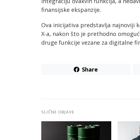
integraciju ovakvih funkcija, a neda
finansijske ekspanzije.
Ova inicijativa predstavlja najnoviji 
X-a, nakon što je prethodno omogućio
druge funkcije vezane za digitalne fin
Share
SLIČNE OBJAVE