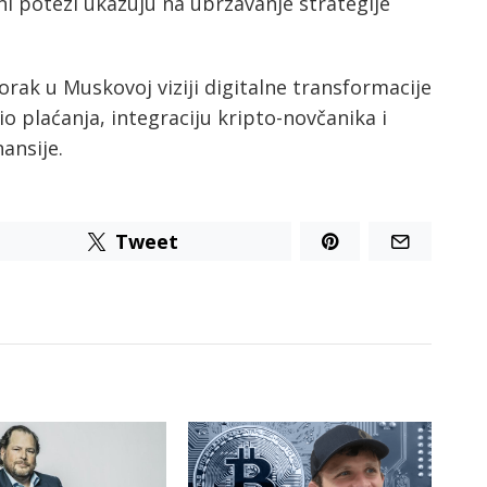
vni potezi ukazuju na ubrzavanje strategije
korak u Muskovoj viziji digitalne transformacije
 plaćanja, integraciju kripto-novčanika i
ansije.
Tweet