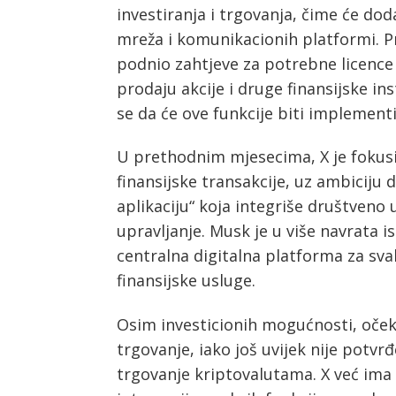
investiranja i trgovanja, čime će dod
mreža i komunikacionih platformi. 
Post
podnio zahtjeve za potrebne licence
navigation
s
prodaju akcije i druge finansijske i
se da će ove funkcije biti implement
U prethodnim mjesecima, X je fokusir
finansijske transakcije, uz ambiciju
aplikaciju“ koja integriše društveno 
upravljanje. Musk je u više navrata i
centralna digitalna platforma za sva
finansijske usluge.
Osim investicionih mogućnosti, očeku
trgovanje, iako još uvijek nije potvr
trgovanje kriptovalutama. X već ima