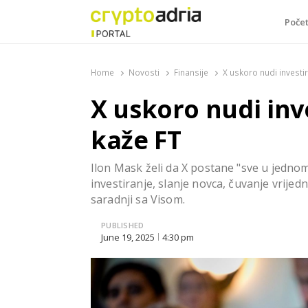
Poče
CryptoAdria Portal
Novosti iz oblasti kriptovaluta, blockchain tehnologi
Home
Novosti
Finansije
X uskoro nudi investir
X uskoro nudi inve
kaže FT
Ilon Mask želi da X postane "sve u jednom
investiranje, slanje novca, čuvanje vrije
saradnji sa Visom.
PUBLISHED
June 19, 2025
4:30 pm