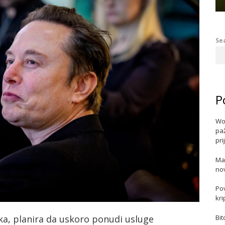
Se
P
Wo
paž
pri
Ma
no
Po
kri
ka, planira da uskoro ponudi usluge
Bit