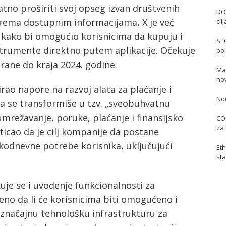
atno proširiti svoj opseg izvan društvenih
DO
Prema dostupnim informacijama, X je već
cil
 kako bi omogućio korisnicima da kupuju i
SE
nstrumente direktno putem aplikacije. Očekuje
pol
irane do kraja 2024. godine.
Mas
no
ao napore na razvoj alata za plaćanje i
No
 da se transformiše u tzv. „sveobuhvatnu
umrežavanje, poruke, plaćanje i finansijsko
COI
za 
sticao da je cilj kompanije da postane
kodnevne potrebe korisnika, uključujući
Eth
sta
je se i uvođenje funkcionalnosti za
đeno da li će korisnicima biti omogućeno i
 značajnu tehnološku infrastrukturu za