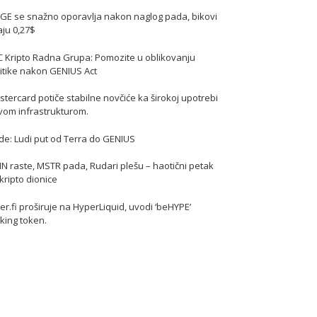
GE se snažno oporavlja nakon naglog pada, bikovi
jaju 0,27$
C Kripto Radna Grupa: Pomozite u oblikovanju
itike nakon GENIUS Act
tercard potiče stabilne novčiće ka širokoj upotrebi
vom infrastrukturom.
de: Ludi put od Terra do GENIUS
N raste, MSTR pada, Rudari plešu – haotični petak
kripto dionice
er.fi proširuje na HyperLiquid, uvodi ‘beHYPE’
king token.