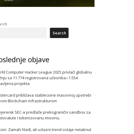
arch
Search
oslednje objave
rld Computer Hacker League 2025 privlači globalnu
nju sa 11.774 registrovana učesnika i 1.554
javljena projekta
stercard približava stablecoine masovnoj upotrebi
vom Blockchain infrastrukturom
vjerenik SEC-a predlaže prekogranični sandbox za
ptovalute i tokenizovanu imovinu.
coin: Zamah hladi, ali uzlazni trend ostaje netaknut