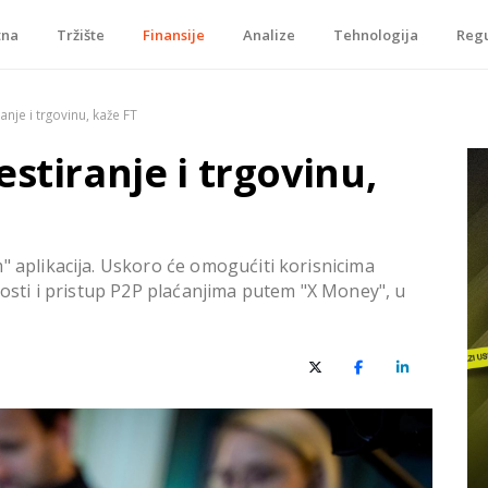
tna
Tržište
Finansije
Analize
Tehnologija
Regu
je, tokenizacije…
anje i trgovinu, kaže FT
stiranje i trgovinu,
" aplikacija. Uskoro će omogućiti korisnicima
dnosti i pristup P2P plaćanjima putem "X Money", u
X (Twitter)
Facebook
LinkedIn