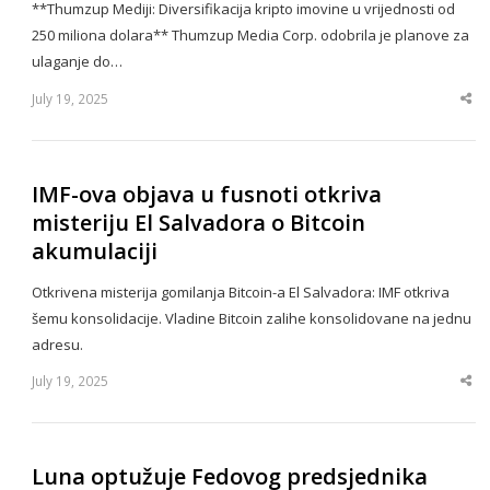
**Thumzup Mediji: Diversifikacija kripto imovine u vrijednosti od
250 miliona dolara** Thumzup Media Corp. odobrila je planove za
ulaganje do…
July 19, 2025
Sha
thi
po
IMF-ova objava u fusnoti otkriva
misteriju El Salvadora o Bitcoin
akumulaciji
Otkrivena misterija gomilanja Bitcoin-a El Salvadora: IMF otkriva
šemu konsolidacije. Vladine Bitcoin zalihe konsolidovane na jednu
adresu.
July 19, 2025
Sha
thi
po
Luna optužuje Fedovog predsjednika