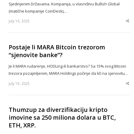
Sjedinjenim Državama. Kompanija, u vlasništvu Bullish Global
(matične kompanije CoinDesk),…
July 19, 2025
Sha
thi
po
Postaje li MARA Bitcoin trezorom
“sjenovite banke”?
Je li MARA rudarenje, HODLing ili bankarstvo? Sa 15% svog Bitcoin
trezora pozajmljenim, MARA Holdings počinje da liči na sjenovitu…
July 19, 2025
Sha
thi
po
Thumzup za diverzifikaciju kripto
imovine sa 250 miliona dolara u BTC,
ETH, XRP.