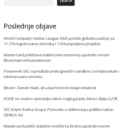
Search
Poslednje objave
World Computer Hacker League 2025 privlači globalnu pažnju sa
11.774 registrovana učesnika i 1.554 prijavljena projekta
Mastercard približava stablecoine masovnoj upotrebi novom
Blockchain infrastrukturom
Povjerenik SEC-a predlaže prekogranični sandbox za kriptovalute i
tokenizovanu imovinu.
Bitcoin: Zamah hladi, ali uzlazni trend ostaje netaknut
DOGE se snažno oporavlja nakon naglog pada, bikovi ciljaju 0,27$
SEC Kripto Radna Grupa: Pomozite u oblikovanju politike nakon
GENIUS Act
Mastercard potiče stabilne novčiće ka širokoj upotrebi novom