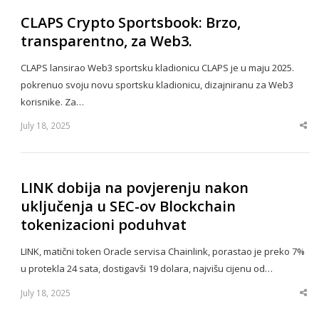
CLAPS Crypto Sportsbook: Brzo,
transparentno, za Web3.
CLAPS lansirao Web3 sportsku kladionicu CLAPS je u maju 2025.
pokrenuo svoju novu sportsku kladionicu, dizajniranu za Web3
korisnike. Za…
July 18, 2025
Sha
thi
po
LINK dobija na povjerenju nakon
uključenja u SEC-ov Blockchain
tokenizacioni poduhvat
LINK, matični token Oracle servisa Chainlink, porastao je preko 7%
u protekla 24 sata, dostigavši 19 dolara, najvišu cijenu od…
July 18, 2025
Sha
thi
po