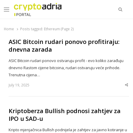
Searc
Menu
CryptoAdria Portal
Novosti iz oblasti kriptovaluta, blockchain tehnologije,
tokenizacije…
Home
Posts tagged:
Ethereum (Page 2)
ASIC Bitcoin rudari ponovo profitiraju:
dnevna zarada
ASIC Bitcoin rudari ponovo ostvaruju profit - evo koliko zarađuju
dnevno Rastom cijene bitcoina, rudari ostvaruju veće prihode.
Trenutna cijena…
July 19, 2025
Sha
thi
po
Kriptoberza Bullish podnosi zahtjev za
IPO u SAD-u
Kripto mjenjačnica Bullish podnijela je zahtjev za javno kotiranje u