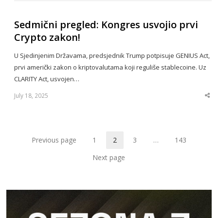
Sedmični pregled: Kongres usvojio prvi
Crypto zakon!
U Sjedinjenim Državama, predsjednik Trump potpisuje GENIUS Act,
prvi američki zakon o kriptovalutama koji reguliše stablecoine. Uz
CLARITY Act, usvojen…
July 18, 2025
Sha
thi
po
Previous page
1
2
3
…
143
Page
Page
Page
Page
Next page