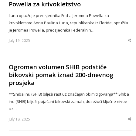
Powella za krivokletstvo
Luna optužuje predsjednika Fed-a Jeromea Powella za
krivokletstvo Anna Paulina Luna, republikanka iz Floride, optužila
je Jeromea Powella, predsjednika Federalnih…
July 19, 2025
Sha
thi
po
Ogroman volumen SHIB podstiče
bikovski pomak iznad 200-dnevnog
prosjeka
**Shiba inu (SHIB) bilježi rast uz značajan obim trgovanja** Shiba
inu (SHIB) bilježi pojačani bikovski zamah, dosežući ključne nivoe
uz…
July 18, 2025
Sha
thi
po