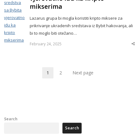
mikserima
Lazarus grupa bi mogla koristiti kripto miksere za
prikrivanje ukradenih sredstava iz Bybit hakovanja, ali
bi to moglo biti otežano…
February 24, 2025
Sha
thi
po
1
2
Next page
Page
Page
Search
Search