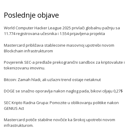
Poslednje objave
World Computer Hacker League 2025 privlači globalnu pažnju sa
11.774 registrovana učesnika i 1.554 prijavljena projekta
Mastercard približava stablecoine masovnoj upotrebi novom
Blockchain infrastrukturom
Povjerenik SEC-a predlaže prekogranični sandbox za kriptovalute i
tokenizovanu imovinu.
Bitcoin: Zamah hladi, ali uzlazni trend ostaje netaknut
DOGE se snažno oporavlja nakon naglog pada, bikovi ciljaju 0,27$
SEC Kripto Radna Grupa: Pomozite u oblikovanju politike nakon
GENIUS Act
Mastercard potiče stabilne novčiće ka širokoj upotrebi novom
infrastrukturom.