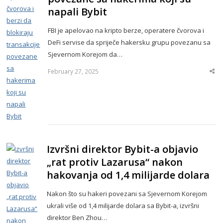
napali Bybit
FBI je apelovao na kripto berze, operatere čvorova i
DeFi servise da spriječe hakersku grupu povezanu sa
Sjevernom Korejom da…
February 27, 2025
Sha
thi
po
Izvršni direktor Bybit-a objavio
„rat protiv Lazarusa“ nakon
hakovanja od 1,4 milijarde dolara
Nakon što su hakeri povezani sa Sjevernom Korejom
ukrali više od 1,4 milijarde dolara sa Bybit-a, izvršni
direktor Ben Zhou…