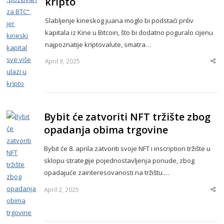
kripto
Slabljenje kineskog juana moglo bi podstaći priliv
kapitala iz Kine u Bitcoin, što bi dodatno poguralo cijenu
najpoznatije kriptovalute, smatra…
April 9, 2025
Sha
thi
po
Bybit će zatvoriti NFT tržište zbog
opadanja obima trgovine
Bybit će 8. aprila zatvoriti svoje NFT i inscription tržište u
sklopu strategije pojednostavljenja ponude, zbog
opadajuće zainteresovanosti na tržištu.…
April 2, 2025
Sha
thi
po