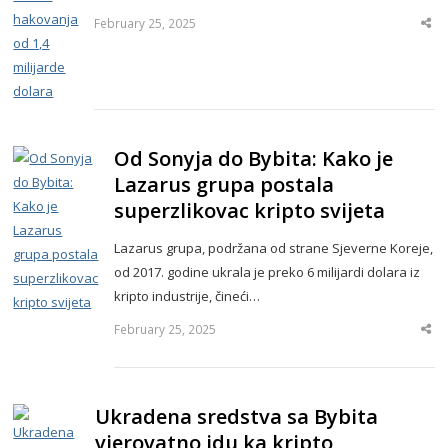
February 25, 2025
Sha
thi
po
Od Sonyja do Bybita: Kako je
Lazarus grupa postala
superzlikovac kripto svijeta
Lazarus grupa, podržana od strane Sjeverne Koreje,
od 2017. godine ukrala je preko 6 milijardi dolara iz
kripto industrije, čineći…
February 25, 2025
Sha
thi
po
Ukradena sredstva sa Bybita
vjerovatno idu ka kripto