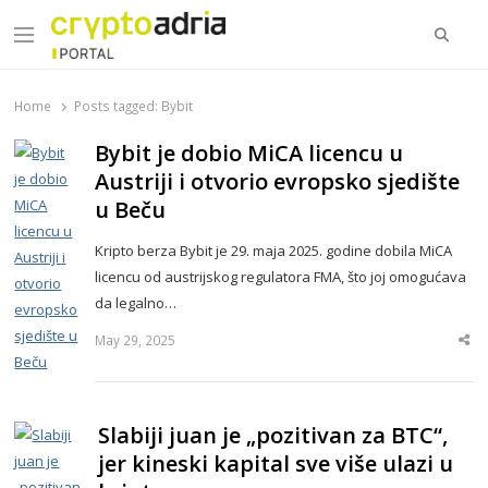
Searc
Menu
CryptoAdria Portal
Novosti iz oblasti kriptovaluta, blockchain tehnologije,
tokenizacije…
Home
Posts tagged:
Bybit
Bybit je dobio MiCA licencu u
Austriji i otvorio evropsko sjedište
u Beču
Kripto berza Bybit je 29. maja 2025. godine dobila MiCA
licencu od austrijskog regulatora FMA, što joj omogućava
da legalno…
May 29, 2025
Sha
thi
po
Slabiji juan je „pozitivan za BTC“,
jer kineski kapital sve više ulazi u