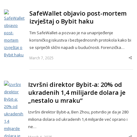
SafeWallet objavio post-mortem
izvještaj o Bybit haku
Tim SafeWallet-a pozvao je na unaprijeđenje
korisničkog iskustva i bezbjednosnih protokola kako bi
se spriječili slični napadi u budućnosti. Forenzička…
March 7, 2025
Sha
thi
po
Izvršni direktor Bybit-a: 20% od
ukradenih 1,4 milijarde dolara je
„nestalo u mraku“
Izvršni direktor Bybit-a, Ben Zhou, potvrdio je da je 280
miliona dolara od ukradenih 1,4 milijarde već oprano i
ne…
March 4, 2025