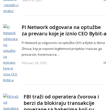
Sha
thi
po
Pi Network odgovara na optužbe
za prevaru koje je iznio CEO Bybit-a
Pi Network je odgovorio na optužbe CEO-a Bybit-a, Bena
Zhoua, koji je osporio legitimnost projekta i nazvao ga
prevarom. Kontroverza…
February 28, 2025
Sha
thi
po
FBI traži od operatera čvorova i
berzi da blokiraju transakcije
povezane sa hakerima koji su