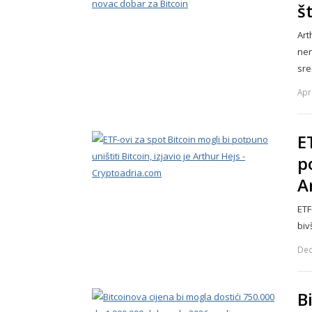
š
Art
ner
sr
Apr
E
p
A
ETF
biv
Dec
B