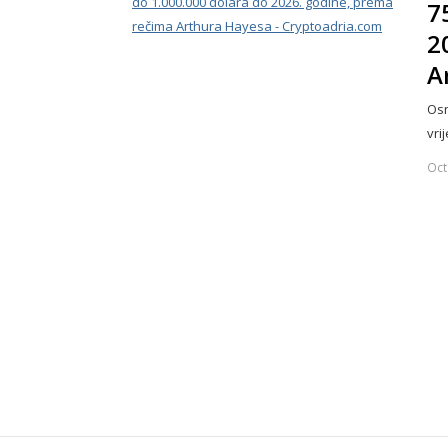
7
2
A
Osn
vri
Oct