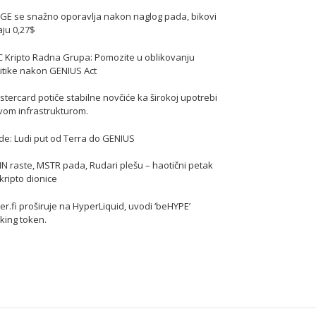
GE se snažno oporavlja nakon naglog pada, bikovi
jaju 0,27$
C Kripto Radna Grupa: Pomozite u oblikovanju
itike nakon GENIUS Act
tercard potiče stabilne novčiće ka širokoj upotrebi
vom infrastrukturom.
de: Ludi put od Terra do GENIUS
N raste, MSTR pada, Rudari plešu – haotični petak
kripto dionice
er.fi proširuje na HyperLiquid, uvodi ‘beHYPE’
king token.