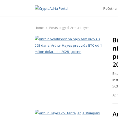
Početna
CryptoAdria Portal
Novosti iz oblasti kriptovaluta, blockchain tehnologi
Home
Posts tagged:
Arthur Hayes
B
n
p
2
Bit
ins
56
Apr
A