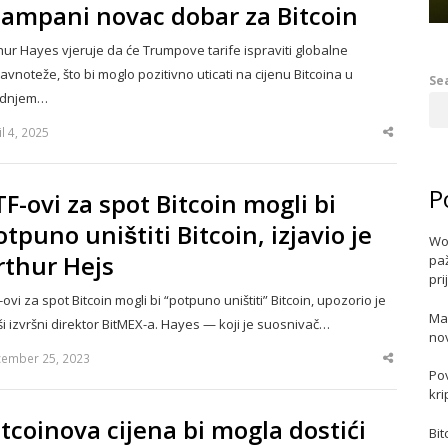
tampani novac dobar za Bitcoin
hur Hayes vjeruje da će Trumpove tarife ispraviti globalne
avnoteže, što bi moglo pozitivno uticati na cijenu Bitcoina u
Se
ednjem…
il 4, 2025
Share
this
post
P
TF-ovi za spot Bitcoin mogli bi
otpuno uništiti Bitcoin, izjavio je
Wo
rthur Hejs
paž
pri
-ovi za spot Bitcoin mogli bi “potpuno uništiti” Bitcoin, upozorio je
Ma
ši izvršni direktor BitMEX-a. Hayes — koji je suosnivač…
no
ember 25, 2023
Share
Po
this
post
kri
itcoinova cijena bi mogla dostići
Bit