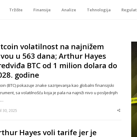
Tržište
Finansije
Analize
Tehnologija
Regulat
je, tokenizacije…
itcoin volatilnost na najnižem
ivou u 563 dana; Arthur Hayes
redviđa BTC od 1 milion dolara do
028. godine
coin (BTC) pokazuje znake sazrijevanja kao globalni finansijski
trument, sa volatilnošću koja je pala na najniži nivo u posljednjih
3…
il 30, 2025
Share
this
post
rthur Hayes voli tarife jer je