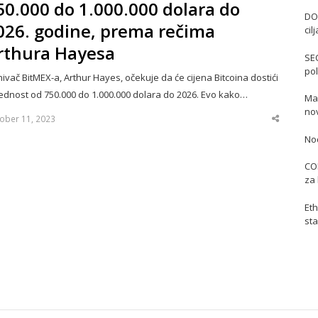
50.000 do 1.000.000 dolara do
DO
026. godine, prema rečima
cil
rthura Hayesa
SE
pol
ivač BitMEX-a, Arthur Hayes, očekuje da će cijena Bitcoina dostići
jednost od 750.000 do 1.000.000 dolara do 2026. Evo kako…
Mas
no
ober 11, 2023
Share
this
No
post
COI
za 
Eth
sta