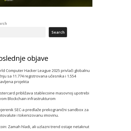
arch
Search
oslednje objave
rld Computer Hacker League 2025 privlači globalnu
nju sa 11.774 registrovana učesnika i 1.554
javljena projekta
stercard približava stablecoine masovnoj upotrebi
vom Blockchain infrastrukturom
vjerenik SEC-a predlaže prekogranični sandbox za
ptovalute i tokenizovanu imovinu.
coin: Zamah hladi, ali uzlazni trend ostaje netaknut