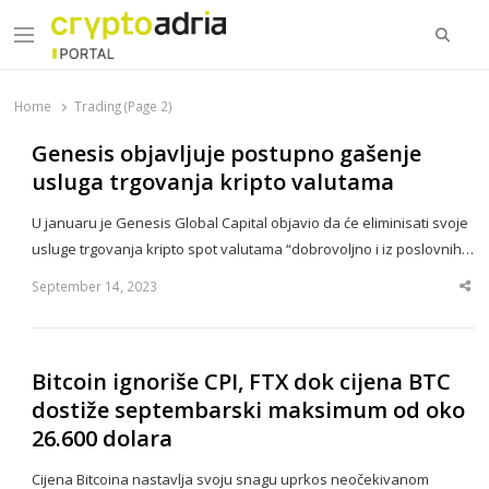
Searc
Menu
CryptoAdria Portal
Novosti iz oblasti kriptovaluta, blockchain tehnologije,
tokenizacije…
Home
Trading (Page 2)
Genesis objavljuje postupno gašenje
usluga trgovanja kripto valutama
U januaru je Genesis Global Capital objavio da će eliminisati svoje
usluge trgovanja kripto spot valutama “dobrovoljno i iz poslovnih…
September 14, 2023
Sha
thi
po
Bitcoin ignoriše CPI, FTX dok cijena BTC
dostiže septembarski maksimum od oko
26.600 dolara
Cijena Bitcoina nastavlja svoju snagu uprkos neočekivanom