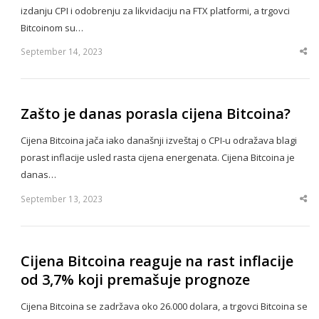
izdanju CPI i odobrenju za likvidaciju na FTX platformi, a trgovci
Bitcoinom su…
September 14, 2023
Sha
thi
po
Zašto je danas porasla cijena Bitcoina?
Cijena Bitcoina jača iako današnji izveštaj o CPI-u odražava blagi
porast inflacije usled rasta cijena energenata. Cijena Bitcoina je
danas…
September 13, 2023
Sha
thi
po
Cijena Bitcoina reaguje na rast inflacije
od 3,7% koji premašuje prognoze
Cijena Bitcoina se zadržava oko 26.000 dolara, a trgovci Bitcoina se