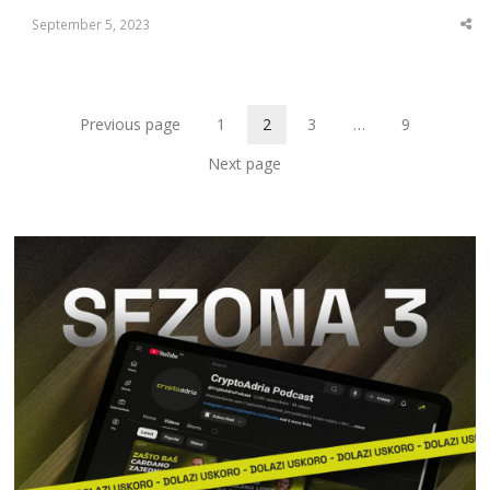
September 5, 2023
Sha
thi
po
Previous page
1
2
3
…
9
Page
Page
Page
Page
Next page