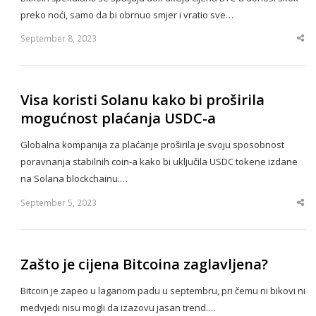
preko noći, samo da bi obrnuo smjer i vratio sve…
September 8, 2023
Sha
thi
po
Visa koristi Solanu kako bi proširila
mogućnost plaćanja USDC-a
Globalna kompanija za plaćanje proširila je svoju sposobnost
poravnanja stabilnih coin-a kako bi uključila USDC tokene izdane
na Solana blockchainu.…
September 5, 2023
Sha
thi
po
Zašto je cijena Bitcoina zaglavljena?
Bitcoin je zapeo u laganom padu u septembru, pri čemu ni bikovi ni
medvjedi nisu mogli da izazovu jasan trend.…