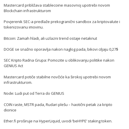
Mastercard približava stablecoine masovnoj upotrebi novom
Blockchain infrastrukturom
Povjerenik SEC-a predlaže prekogranični sandbox za kriptovalute i
tokenizovanu imovinu.
Bitcoin: Zamah hladi, ali uzlazni trend ostaje netaknut
DOGE se snažno oporavlja nakon naglog pada, bikovi ciljaju 0,27$
SEC Kripto Radna Grupa: Pomozite u oblikovanju politike nakon
GENIUS Act
Mastercard potiče stabilne novčiće ka širokoj upotrebi novom
infrastrukturom.
Node: Ludi put od Terra do GENIUS
COIN raste, MSTR pada, Rudari plešu – haotični petak za kripto
dionice
Ether.fi proširuje na HyperLiquid, uvodi ‘beHYPE’ staking token.