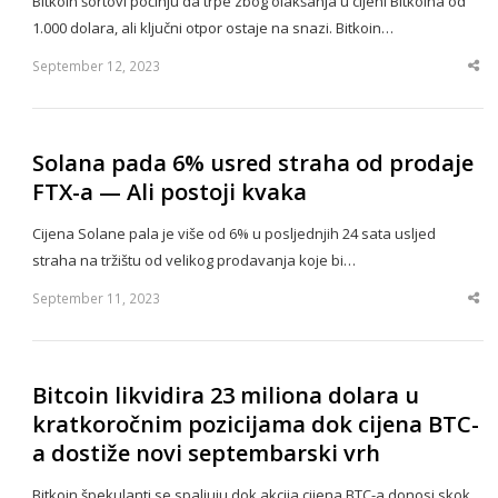
Bitkoin šortovi počinju da trpe zbog olakšanja u cijeni Bitkoina od
1.000 dolara, ali ključni otpor ostaje na snazi. Bitkoin…
September 12, 2023
Sha
thi
po
Solana pada 6% usred straha od prodaje
FTX-a — Ali postoji kvaka
Cijena Solane pala je više od 6% u posljednjih 24 sata usljed
straha na tržištu od velikog prodavanja koje bi…
September 11, 2023
Sha
thi
po
Bitcoin likvidira 23 miliona dolara u
kratkoročnim pozicijama dok cijena BTC-
a dostiže novi septembarski vrh
Bitkoin špekulanti se spaljuju dok akcija cijena BTC-a donosi skok