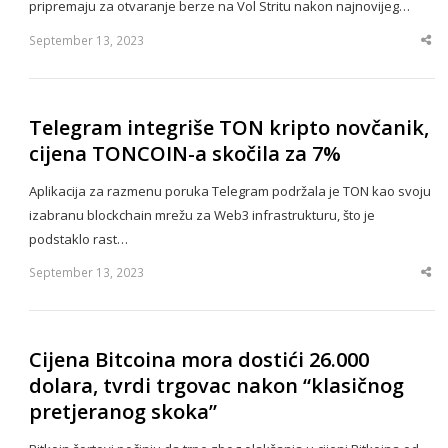
pripremaju za otvaranje berze na Vol Stritu nakon najnovijeg…
September 13, 2023
Sha
thi
po
Telegram integriše TON kripto novčanik,
cijena TONCOIN-a skočila za 7%
Aplikacija za razmenu poruka Telegram podržala je TON kao svoju
izabranu blockchain mrežu za Web3 infrastrukturu, što je
podstaklo rast…
September 13, 2023
Sha
thi
po
Cijena Bitcoina mora dostići 26.000
dolara, tvrdi trgovac nakon “klasičnog
pretjeranog skoka”