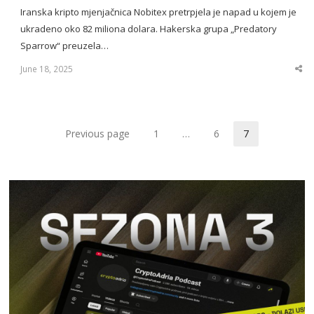
Iranska kripto mjenjačnica Nobitex pretrpjela je napad u kojem je
ukradeno oko 82 miliona dolara. Hakerska grupa „Predatory
Sparrow“ preuzela…
June 18, 2025
Sha
thi
po
Previous page
1
…
6
7
Page
Page
Page