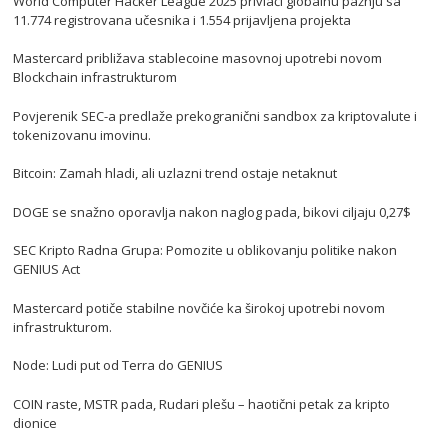
World Computer Hacker League 2025 privlači globalnu pažnju sa
11.774 registrovana učesnika i 1.554 prijavljena projekta
Mastercard približava stablecoine masovnoj upotrebi novom
Blockchain infrastrukturom
Povjerenik SEC-a predlaže prekogranični sandbox za kriptovalute i
tokenizovanu imovinu.
Bitcoin: Zamah hladi, ali uzlazni trend ostaje netaknut
DOGE se snažno oporavlja nakon naglog pada, bikovi ciljaju 0,27$
SEC Kripto Radna Grupa: Pomozite u oblikovanju politike nakon
GENIUS Act
Mastercard potiče stabilne novčiće ka širokoj upotrebi novom
infrastrukturom.
Node: Ludi put od Terra do GENIUS
COIN raste, MSTR pada, Rudari plešu – haotični petak za kripto
dionice