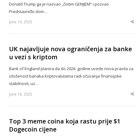
Donald Trump ga je nazvao „čistim GENIJEM“ i pozvao
Predstavnički dom…
June 19, 2025
Sha
thi
po
UK najavljuje nova ograničenja za banke
u vezi s kriptom
Bank of England planira da do 2026. godine uvede nova pravila za
izloženost banaka kriptovalutama radi očuvanja finansijske
stabilnosti, uz…
June 18, 2025
Sha
thi
po
Top 3 meme coina koja rastu prije $1
Dogecoin cijene