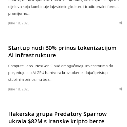
dijelova koja kombinuje lajvstriming kulturu i tradicionalni format,
premijerno…
June 18, 2025
Sha
thi
po
Startup nudi 30% prinos tokenizacijom
AI infrastrukture
Compute Labs i NexGen Cloud omogućavaju investitorima da
posjeduju dio AI GPU hardvera kroz tokene, dajući pristup
stabilnim prinosima bez…
June 18, 2025
Sha
thi
po
Hakerska grupa Predatory Sparrow
ukrala $82M s iranske kripto berze