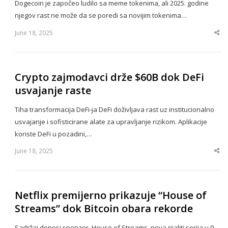
Dogecoin je započeo ludilo sa meme tokenima, ali 2025. godine
njegov rast ne može da se poredi sa novijim tokenima…
June 18, 2025
Sha
thi
po
Crypto zajmodavci drže $60B dok DeFi
usvajanje raste
Tiha transformacija DeFi-ja DeFi doživljava rast uz institucionalno
usvajanje i sofisticirane alate za upravljanje rizikom. Aplikacije
koriste DeFi u pozadini,…
June 18, 2025
Sha
thi
po
Netflix premijerno prikazuje “House of
Streams” dok Bitcoin obara rekorde
Sadržaj donosi sponzor. House of Streams, nova rijaliti serija u 9