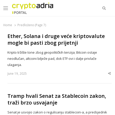
Searc
Menu
CryptoAdria Portal
Novosti iz oblasti kriptovaluta, blockchain tehnologije,
tokenizacije…
Home
Predloženo (Page 7)
Ether, Solana i druge veće kriptovalute
mogle bi pasti zbog prijetnji
Kripto tržište tone zbog geopolitičkih tenzija; Bitcoin ostaje
neodlučan, altcoini bilježe pad, dok ETF-ovi i dalje privlače
ulaganja.
June 19, 2025
Sha
thi
po
Tramp hvali Senat za Stablecoin zakon,
traži brzo usvajanje
Senat je usvojio zakon o regulisanju stablecoin-a, a predsjednik