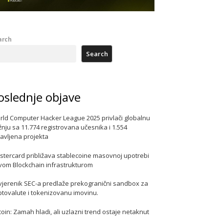
arch
Search
oslednje objave
rld Computer Hacker League 2025 privlači globalnu
nju sa 11.774 registrovana učesnika i 1.554
javljena projekta
stercard približava stablecoine masovnoj upotrebi
vom Blockchain infrastrukturom
vjerenik SEC-a predlaže prekogranični sandbox za
ptovalute i tokenizovanu imovinu.
coin: Zamah hladi, ali uzlazni trend ostaje netaknut