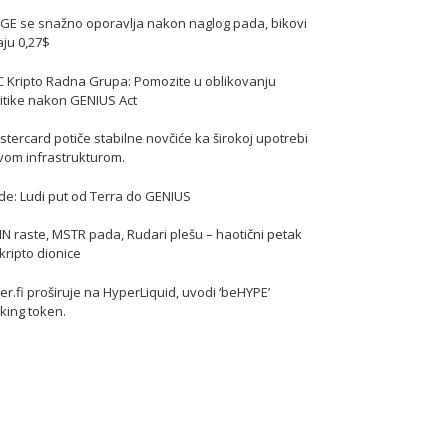
GE se snažno oporavlja nakon naglog pada, bikovi
jaju 0,27$
C Kripto Radna Grupa: Pomozite u oblikovanju
itike nakon GENIUS Act
tercard potiče stabilne novčiće ka širokoj upotrebi
vom infrastrukturom.
de: Ludi put od Terra do GENIUS
N raste, MSTR pada, Rudari plešu – haotični petak
kripto dionice
er.fi proširuje na HyperLiquid, uvodi ‘beHYPE’
king token.