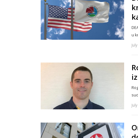
k
k
DEA
u k
Jul
R
i
Rog
sud
Jul
O
d