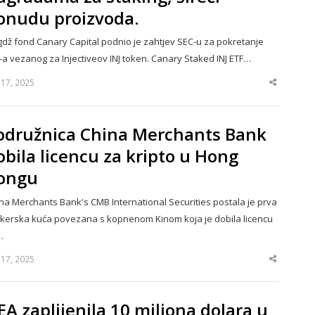
onudu proizvoda.
dž fond Canary Capital podnio je zahtjev SEC-u za pokretanje
-a vezanog za Injectiveov INJ token. Canary Staked INJ ETF…
y 17, 2025
Share
this
post
odružnica China Merchants Bank
obila licencu za kripto u Hong
ongu
na Merchants Bank's CMB International Securities postala je prva
kerska kuća povezana s kopnenom Kinom koja je dobila licencu
…
y 17, 2025
Share
this
post
EA zaplijenila 10 miliona dolara u