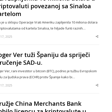
riptovaluti povezanoj sa Sinaloa
artelom
 je u sklopu Operacije Vrati Ameriku zaplijenila 10 miliona dolara
riptovalutama od kartela Sinaloa, te hiljade funti raznih…
y 17, 2025
Share
this
post
oger Ver tuži Španiju da spriječi
zručenje SAD-u.
er Ver, rani investitor u bitcoin (BTC), podnio je tužbu Evropskom
u za ljudska prava (ECHR) protiv Španije kako bi…
y 17, 2025
Share
this
post
ružje China Merchants Bank
obilo licencu za kriptovalute u