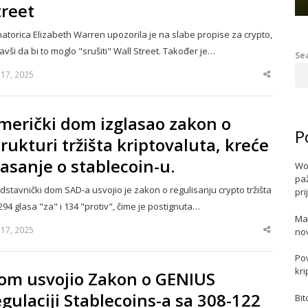
treet
atorica Elizabeth Warren upozorila je na slabe propise za crypto,
avši da bi to moglo "srušiti" Wall Street. Također je…
Se
y 17, 2025
Share
this
post
merički dom izglasao zakon o
P
trukturi tržišta kriptovaluta, kreće
lasanje o stablecoin-u.
Wo
paž
dstavnički dom SAD-a usvojio je zakon o regulisanju crypto tržišta
pri
294 glasa "za" i 134 "protiv", čime je postignuta…
Ma
y 17, 2025
no
Share
this
post
Po
kri
om usvojio Zakon o GENIUS
egulaciji Stablecoins-a sa 308-122
Bit