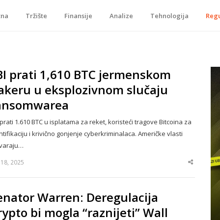
tna
Tržište
Finansije
Analize
Tehnologija
Regu
je, tokenizacije…
BI prati 1,610 BTC jermenskom
akeru u eksplozivnom slučaju
ansomwarea
 prati 1.610 BTC u isplatama za reket, koristeći tragove Bitcoina za
ntifikaciju i krivično gonjenje cyberkriminalaca. Američke vlasti
varaju…
y 18, 2025
Share
this
post
enator Warren: Deregulacija
rypto bi mogla “raznijeti” Wall