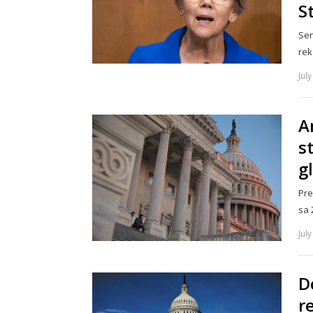
S
Sen
rek
Jul
A
s
g
Pre
sa 
Jul
D
r