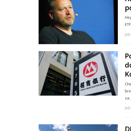
p
Heg
ETF
Jul
P
d
K
Chi
bro
za
Jul
D