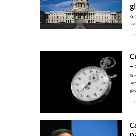
g
Kuć
sta
Jul
C
–
Sre
Bet
go
Jul
C
n