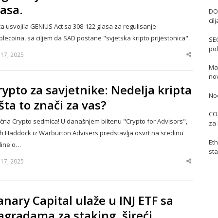
lasa.
DO
cil
a usvojila GENIUS Act sa 308-122 glasa za regulisanje
blecoina, sa ciljem da SAD postane "svjetska kripto prijestonica".
SE
pol
y 17, 2025
Share
this
Mas
post
no
rypto za savjetnike: Nedelja kripta
No
 šta to znači za vas?
COI
ćna Crypto sedmica! U današnjem biltenu "Crypto for Advisors",
za 
h Haddock iz Warburton Advisers predstavlja osvrt na sredinu
Eth
dine o…
sta
y 17, 2025
Share
this
post
anary Capital ulaže u INJ ETF sa
agradama za staking, šireći